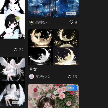
9
画师57d3e2
22
月女
13
魔法少女
精绘