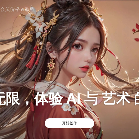
品
会员价格🔥
教程
限，体验 AI 与 艺术
开始创作