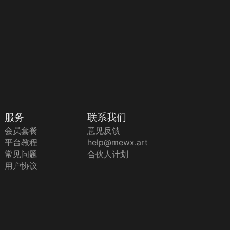
服务
联系我们
会员套餐
意见反馈
平台教程
help@mewx.art
常见问题
合伙人计划
用户协议
02006248号