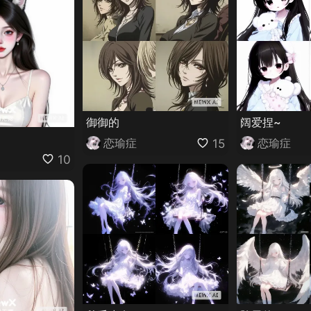
御御的
阔爱捏~
15
恋瑜症
恋瑜症
10