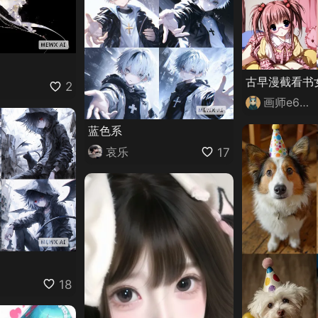
古早漫截看书
2
画师e6e812
蓝色系
17
哀乐
18