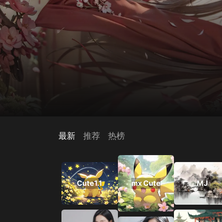
最新
推荐
热榜
MJ
Cute1.1
mx Cute