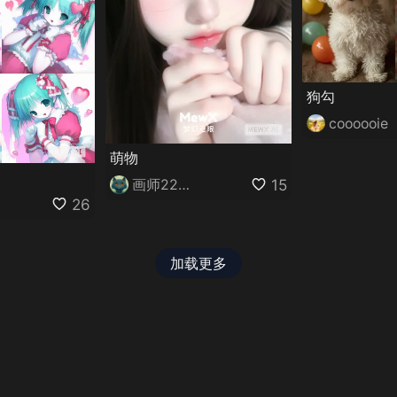
狗勾
coooooie
萌物
15
画师22c2b1
26
加载更多