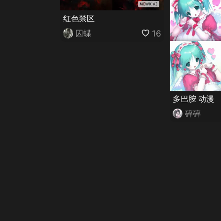
红色禁区
16
囚蝶
多巴胺 动漫
碎碎