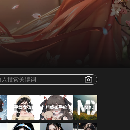
甜心5
手绘女孩
手绘女孩1
粗线条手绘
MX.1